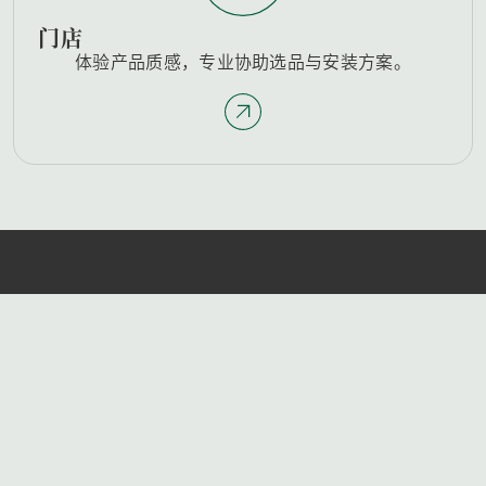
门店
体验产品质感，专业协助选品与安装方案。
联系我们
联系表单
门店
版权所有 2025
网站地图
隐私条款
NewTechWood保留所有权利