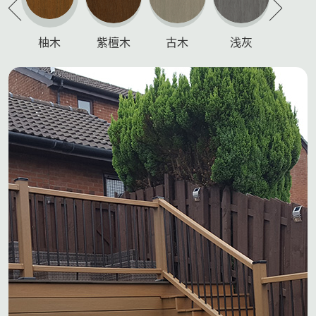
柚木
紫檀木
古木
浅灰
炭