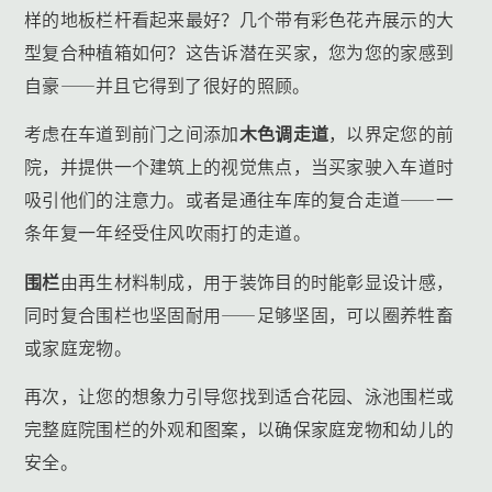
样的地板栏杆看起来最好？几个带有彩色花卉展示的大
型复合种植箱如何？这告诉潜在买家，您为您的家感到
自豪——并且它得到了很好的照顾。
考虑在车道到前门之间添加
木色调走道
，以界定您的前
院，并提供一个建筑上的视觉焦点，当买家驶入车道时
吸引他们的注意力。或者是通往车库的复合走道——一
条年复一年经受住风吹雨打的走道。
围栏
由再生材料制成，用于装饰目的时能彰显设计感，
同时复合围栏也坚固耐用——足够坚固，可以圈养牲畜
或家庭宠物。
再次，让您的想象力引导您找到适合花园、泳池围栏或
完整庭院围栏的外观和图案，以确保家庭宠物和幼儿的
安全。