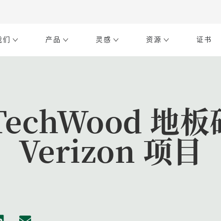
我们
产品
灵感
资源
证书
TechWood 地
Verizon 项目