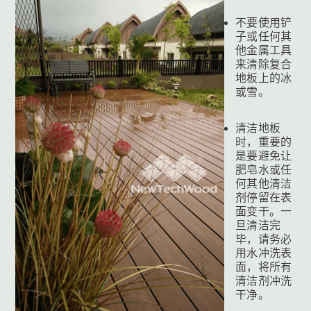
不要使用铲
子或任何其
他金属工具
来清除复合
地板上的冰
或雪。
清洁地板
时，重要的
是要避免让
肥皂水或任
何其他清洁
剂停留在表
面变干。一
旦清洁完
毕，请务必
用水冲洗表
面，将所有
清洁剂冲洗
干净。